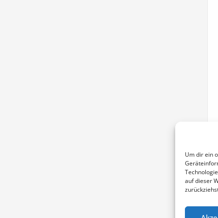
Um dir ein 
Geräteinfor
Technologie
auf dieser 
zurückziehs
Akze