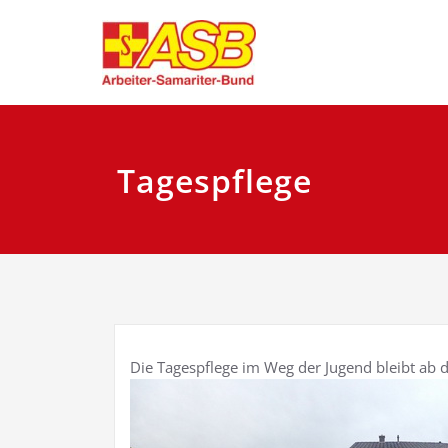
Zum
Herzlich Willkom
ASB Regi
Inhalt
springen
Tagespflege
Die Tagespflege im Weg der Jugend bleibt ab 