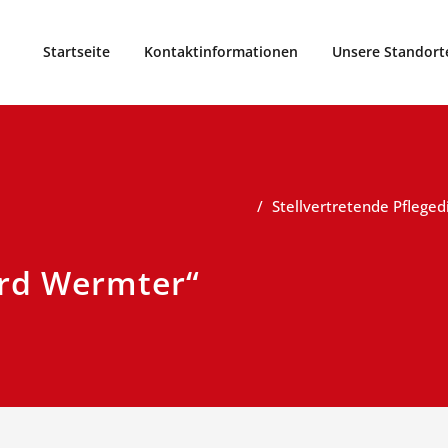
men
onalverband Süd-West-Mecklenb
Startseite
Kontaktinformationen
Unsere Standort
Stellvertretende Pflege
rd Wermter“