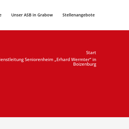
urg e.V.
e
Unser ASB in Grabow
Stellenangebote
Start
dienstleitung Seniorenheim „Erhard Wermter“ in
Boizenburg