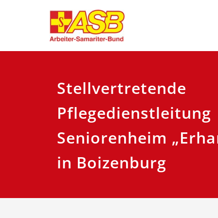
Zum
Herzlich Willkom
ASB Regi
Inhalt
springen
Stellvertretende
Pflegedienstleitung
Seniorenheim „Erha
in Boizenburg